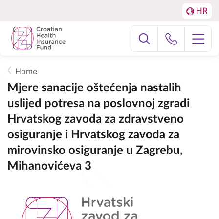
HR
Menu
LA
Podjela
About us
na
Fizičke
National Contact Point (NCP)
Home
osobe
Breadcrumb
Mjere sanacije oštećenja nastalih
i
EFZagreb2024
uslijed potresa na poslovnoj zgradi
Poslovne
Hrvatskog zavoda za zdravstveno
subjekte
osiguranje i Hrvatskog zavoda za
mirovinsko osiguranje u Zagrebu,
Mihanovićeva 3