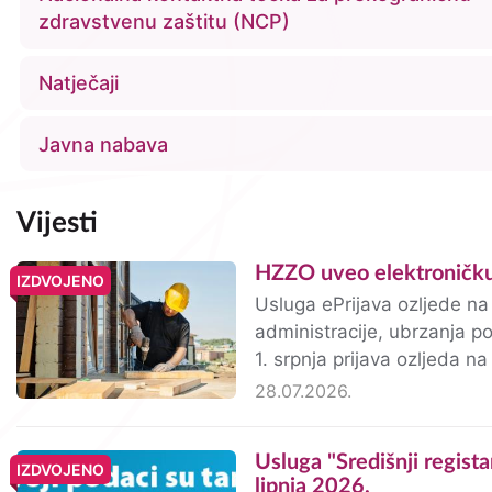
Izdvojene poveznice
zdravstvenu zaštitu (NCP)
Natječaji
Javna nabava
Vijesti
HZZO uveo elektroničku
IZDVOJENO
Usluga ePrijava ozljede na 
administracije, ubrzanja po
1. srpnja prijava ozljeda na ra
za zdravstveno osiguranj
28.07.2026.
Usluga "Središnji registar stanovništva" dostupna putem sustava e-Građani od 1.
IZDVOJENO
lipnja 2026.