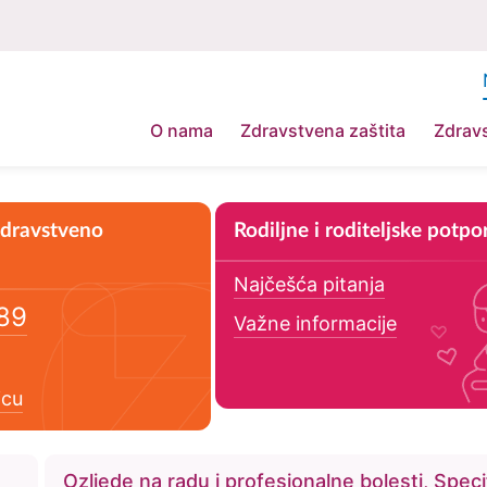
O nama
Zdravstvena zaštita
Zdravs
dravstveno
Rodiljne i roditeljske potpo
Najčešća pitanja
89
Važne informacije
icu
Ozljede na radu i profesionalne bolesti, Speci