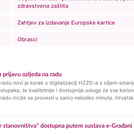
zdravstvena zaštita
Zahtjev za izdavanje Europske kartice
Obrasci
 prijavu ozljeda na radu
radu novi je korak u digitalizaciji HZZO-a s ciljem sman
stupaka, te kvalitetnije i dostupnije usluge za sve koris
du može se provesti u samo nekoliko minuta. Hrvatski zavod
e (HZZO) u…