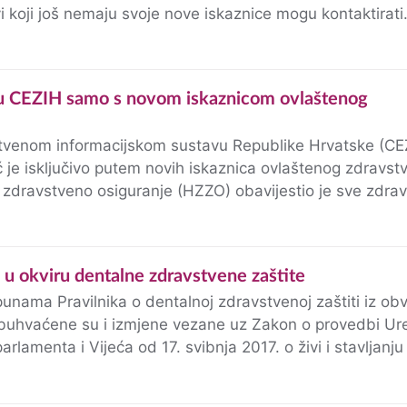
i koji još nemaju svoje nove iskaznice mogu kontaktirati
o bi u što kraćem vremenu ostvarili…
tvenom informacijskom sustavu Republike Hrvatske (CE
tem novih iskaznica ovlaštenog zdravstvenog
dnike u Hrvatskoj da s…
ne u okviru dentalne zdravstvene zaštite
punama Pravilnika o dentalnoj zdravstvenoj zaštiti iz o
obuhvaćene su i izmjene vezane uz Zakon o provedbi U
lamenta i Vijeća od 17. svibnja 2017. o živi i stavljanju
02/2008 („Narodne…