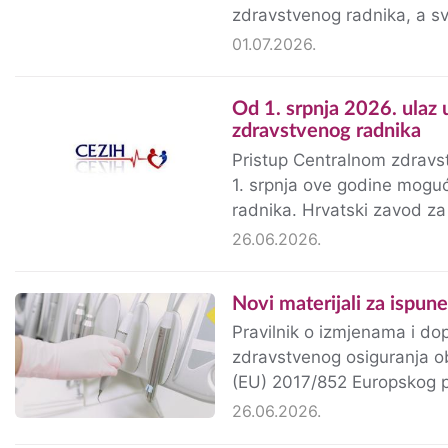
zdravstvenog radnika, a sv
područne urede HZZO-a kak
01.07.2026.
Od 1. srpnja 2026. ulaz u CEZIH samo s novom iskaznicom ovlaštenog
zdravstvenog radnika
Pristup Centralnom zdravs
1. srpnja ove godine moguć je isključivo pu
radnika. Hrvatski zavod za zdravstveno osiguranje (HZZO) obavijestio je sve zdravstvene
ustanove i zdravstvene ra
26.06.2026.
Novi materijali za ispu
Pravilnik o izmjenama i do
zdravstvenog osiguranja 
(EU) 2017/852 Europskog par
snage Uredbe (EZ) br. 11
26.06.2026.