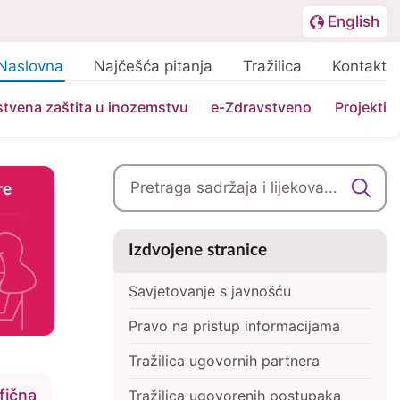
English
Nadnavigacija
Lang
Naslovna
Najčešća pitanja
Tražilica
Kontakt
G
tvena zaštita u inozemstvu
e-Zdravstveno
Projekti
re
Pretraga
Bočna traka
Izdvojene stranice
Savjetovanje s javnošću
Pravo na pristup informacijama
Tražilica ugovornih partnera
fična
Tražilica ugovorenih postupaka