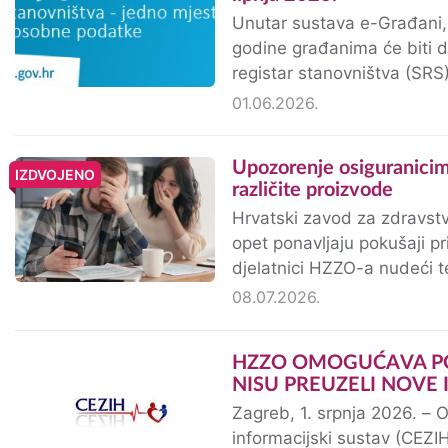
Unutar sustava e-Građani, 
godine građanima će biti do
registar stanovništva (SRS)
podatke o stanovništvu R
01.06.2026.
Upozorenje osiguranicima: prevaranti opet u ime HZZO-a pokušavaju dostavljati
IZDVOJENO
različite proizvode
Hrvatski zavod za zdravst
opet ponavljaju pokušaji pr
djelatnici HZZO-a nudeći t
javilo nam se nekoliko umi
08.07.2026.
HZZO OMOGUĆAVA PODRŠKU ZDRAVSTVENIM DJELATNICIMA KOJI JOŠ
NISU PREUZELI NOVE 
Zagreb, 1. srpnja 2026. – O
informacijski sustav (CEZI