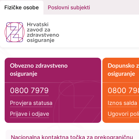
Fizičke osobe
Poslovni subjekti
Podjela
na
Fizičke
osobe
i
Poslovne
Obvezno zdravstveno
Dopunsko z
Primarne usluge
osiguranje
osiguranje
subjekte
0800 7979
0800 79
Provjera statusa
Iznos salda
Prijave i odjave
Ugovori pol
Nacionalna kontaktna točka za prekograničnu