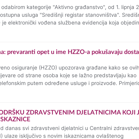
odabirom kategorije "Aktivno građanstvo", od 1. lipnja 
stupna usluga "Središnji registar stanovništva". Središn
 je elektronički vođena službena evidencija koja objedin
epublike Hrvatske…
veno osiguranje (HZZO) upozorava građane kako se ovi
ijevare od strane osoba koje se lažno predstavljaju kao
elefonskim putem određene usluge i proizvode. Primjeri
rovljenika zabrinutih zbog…
ISKAZNICE
d danas svi zdravstveni djelatnici u Centralni zdravstve
H) ulaze isključivo s novim iskaznicama ovlaštenog