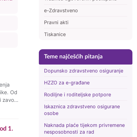
e-Zdravstveno
Pravni akti
Tiskanice
Teme najčešćih pitanja
Dopunsko zdravstveno osiguranje
HZZO za e-građane
jenja
nike. Od
Rodiljne i roditeljske potpore
Iskaznica zdravstveno osigurane
osobe
Naknada plaće tijekom privremene
nesposobnosti za rad