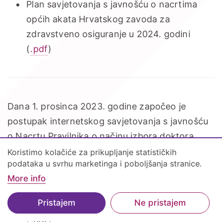
Plan savjetovanja s javnošću o nacrtima
općih akata Hrvatskog zavoda za
zdravstveno osiguranje u 2024. godini
(
.pdf
)
Dana 1. prosinca 2023. godine započeo je
postupak internetskog savjetovanja s javnošću
o Nacrtu Pravilnika o načinu izbora doktora
primarne zdravstvene zaštite.
Koristimo kolačiće za prikupljanje statističkih
podataka u svrhu marketinga i poboljšanja stranice.
Pravilnik o načinu izbora doktora primarne
More info
zdravstvene zaštite (
.
pdf
)
Pristajem
Ne pristajem
Izjava o izboru/promjeni izabranog doktora
Podnavigacija
Sadržaj
(
.
pdf
)