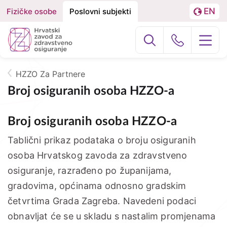
EN
Fizičke osobe
Poslovni subjekti
Izbornik
Podjela
LA
na
Poslovni subj
Građani
Fizičke
osobe
HZZO Za Partnere
O nama
Breadcrumb
i
Broj osiguranih osoba HZZO-a
Poslovne
HZZO za partnere
Broj osiguranih osoba HZZO-a
subjekte
Zdravstvena zaštita
Tablični prikaz podataka o broju osiguranih
osoba Hrvatskog zavoda za zdravstveno
Zdravstvena zaštita u inozemstvu
osiguranje, razrađeno po županijama,
gradovima, općinama odnosno gradskim
e-Zdravstveno
četvrtima Grada Zagreba. Navedeni podaci
obnavljat će se u skladu s nastalim promjenama
Projekti