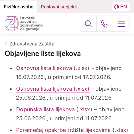
EN
Fizičke osobe
Poslovni subjekti
Izbornik
Podjela
LA
na
Građani
Poslovni subj
Fizičke
osobe
Zdravstvena Zaštita
O nama
Breadcrumb
i
Objavljene liste lijekova
Poslovne
Zdravstvena zaštita
Osnovna lista lijekova (.xlsx)
- objavljeno
subjekte
16.07.2026., u primjeni od 17.07.2026.
Zdravstvena zaštita u inozemstvu
Osnovna lista lijekova (.xlsx)
- objavljeno
e-Zdravstveno
25.06.2026., u primjeni od 11.07.2026.
Dopunska lista lijekova (.xlsx)
– objavljeno
Projekti
25.06.2026., u primjeni od 11.07.2026.
Poremećaj opskrbe tržišta lijekovima (.xlsx)