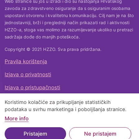
Web stranice su još u izradi i dio su nastojanja Hrvatskog
zavoda za zdravstveno osiguranje da s osiguranim osobama
uspostavi otvorenu i kvalitetnu komunikaciju. Cilj nam je na što
jednostavniji, brži i pregledniji način prikazati rad i aktivnosti
HZZO-a, stoga vas molimo za razumijevanje ukoliko u pretrazi
sadržaja dođe do manjih poteškoća.
Copyright © 2021 HZZO. Sva prava pridržana.
Pravila korištenja
Korisni linkovi
Izjava o privatnosti
Izjava o pristupačnosti
Koristimo kolačiće za prikupljanje statističkih
Natrag na vrh
podataka u svrhu marketinga i poboljšanja stranice.
More info
Pristajem
Ne pristajem
Podnavigacija
Sadržaj