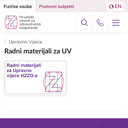
EN
Fizičke osobe
Poslovni subjekti
Izbornik
Podjela
LA
na
Građani
Poslovni subj
Fizičke
osobe
Upravno Vijeće
O nama
Breadcrumb
i
Radni materijali za UV
Poslovne
Zdravstvena zaštita
subjekte
Zdravstvena zaštita u inozemstvu
e-Zdravstveno
Projekti
Tagovi