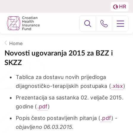
HR
Menu
LA
Podjela
About us
na
Fizičke
National Contact Point (NCP)
Home
osobe
Breadcrumb
Novosti ugovaranja 2015 za BZZ i
i
EFZagreb2024
SKZZ
Poslovne
Tablica za dostavu novih prijedloga
subjekte
dijagnostičko-terapijskih postupaka (
.xlsx
)
Prezentacija sa sastanka 02. veljače 2015.
godine (
.pdf
)
Popis često postavljenih pitanja (
.pdf
)
-
objavljeno 06.03.2015.