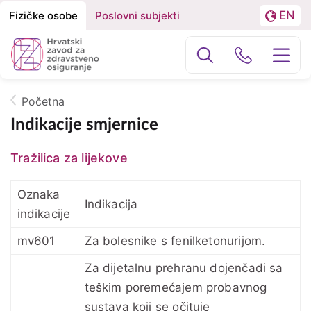
EN
Fizičke osobe
Poslovni subjekti
Izbornik
Podjela
LA
na
Građani
Poslovni subj
Fizičke
osobe
Početna
O nama
Breadcrumb
i
Indikacije smjernice
Poslovne
Zdravstvena zaštita
Tražilica za lijekove
subjekte
Zdravstvena zaštita u inozemstvu
Oznaka
Indikacija
indikacije
e-Zdravstveno
mv601
Za bolesnike s fenilketonurijom.
Projekti
Za dijetalnu prehranu dojenčadi sa
teškim poremećajem probavnog
sustava koji se očituje