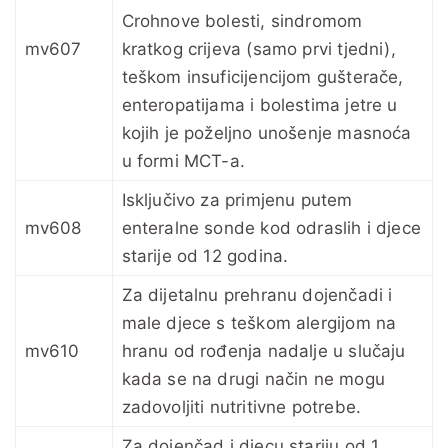
Crohnove bolesti, sindromom
mv607
kratkog crijeva (samo prvi tjedni),
teškom insuficijencijom gušterače,
enteropatijama i bolestima jetre u
kojih je poželjno unošenje masnoća
u formi MCT-a.
Isključivo za primjenu putem
mv608
enteralne sonde kod odraslih i djece
starije od 12 godina.
Za dijetalnu prehranu dojenčadi i
male djece s teškom alergijom na
mv610
hranu od rođenja nadalje u slučaju
kada se na drugi način ne mogu
zadovoljiti nutritivne potrebe.
Za dojenčad i djecu stariju od 1