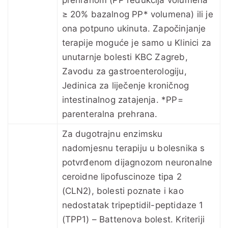
≥ 20% bazalnog PP* volumena) ili je
ona potpuno ukinuta. Započinjanje
terapije moguće je samo u Klinici za
unutarnje bolesti KBC Zagreb,
Zavodu za gastroenterologiju,
Jedinica za liječenje kroničnog
intestinalnog zatajenja. *PP=
parenteralna prehrana.
Za dugotrajnu enzimsku
nadomjesnu terapiju u bolesnika s
potvrđenom dijagnozom neuronalne
ceroidne lipofuscinoze tipa 2
(CLN2), bolesti poznate i kao
nedostatak tripeptidil-peptidaze 1
(TPP1) – Battenova bolest. Kriteriji