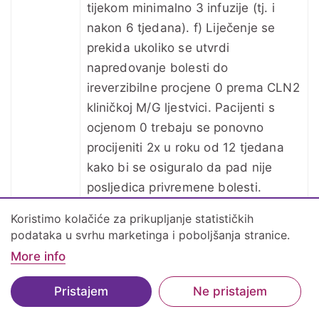
tijekom minimalno 3 infuzije (tj. i
nakon 6 tjedana). f) Liječenje se
prekida ukoliko se utvrdi
napredovanje bolesti do
ireverzibilne procjene 0 prema CLN2
kliničkoj M/G ljestvici. Pacijenti s
ocjenom 0 trebaju se ponovno
procijeniti 2x u roku od 12 tjedana
kako bi se osiguralo da pad nije
posljedica privremene bolesti.
Samo kod izmjerenog manjka
Koristimo kolačiće za prikupljanje statističkih
(manje od 70% antitrombina III), po
podataka u svrhu marketinga i poboljšanja stranice.
NB101
preporuci specijalista hematologa ili
More info
transfuziologa.
Pristajem
Ne pristajem
Sadržaj
1. Prije i poslijeoperacijska profilaksa