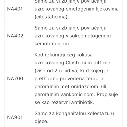
Samo za suzbijanje povraćanja
NA401
uzrokovanog emetogenim lijekovima
(citostaticima).
Samo za suzbijanje povraćanja
NA402
uzrokovanog visokoemetogenom
kemoterapijom.
Kod rekurirajućeg kolitisa
uzrokovanog Clostridium difficile
(više od 2 recidiva) kod kojeg je
NA700
prethodno provedena terapija
peroralnim metronidazolom i/ili
peroralnim vankomicinom. Propisuje
se kao rezervni antibiotik.
Samo za kongenitalnu kolestazu u
NA901
djece.