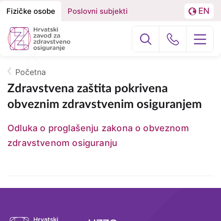
EN
Fizičke osobe
Poslovni subjekti
Izbornik
Podjela
LA
na
Građani
Poslovni subj
Fizičke
osobe
Početna
O nama
Breadcrumb
i
Zdravstvena zaštita pokrivena
obveznim zdravstvenim osiguranjem
Poslovne
Zdravstvena zaštita
subjekte
Odluka o proglašenju zakona o obveznom
Zdravstvena zaštita u inozemstvu
zdravstvenom osiguranju
e-Zdravstveno
Projekti
Tagovi