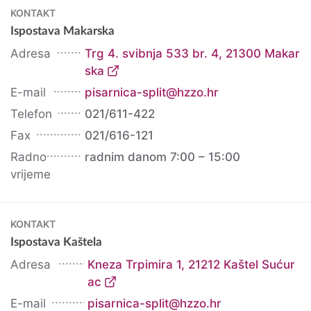
KONTAKT
Ispostava Makarska
Adresa
Trg 4. svibnja 533 br. 4, 21300 Makar
ska
E-mail
pisarnica-split@hzzo.hr
Telefon
021/611-422
Fax
021/616-121
Radno
radnim danom 7:00 – 15:00
vrijeme
KONTAKT
Ispostava Kaštela
Adresa
Kneza Trpimira 1, 21212 Kaštel Sućur
ac
E-mail
pisarnica-split@hzzo.hr