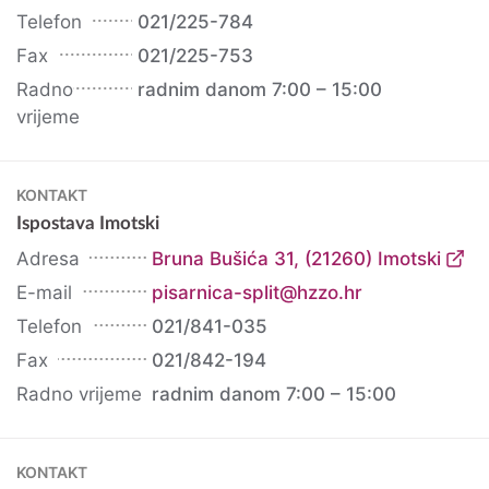
Telefon
021/225-784
Fax
021/225-753
Radno
radnim danom 7:00 – 15:00
vrijeme
KONTAKT
Ispostava Imotski
Adresa
Bruna Bušića 31, (21260) Imotski
E-mail
pisarnica-split@hzzo.hr
Telefon
021/841-035
Fax
021/842-194
Radno vrijeme
radnim danom 7:00 – 15:00
KONTAKT