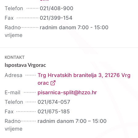
Telefon
021/408-900
Fax
021/399-154
Radno
radnim danom 7:00 - 15:00
vrijeme
KONTAKT
Ispostava Vrgorac
Adresa
Trg Hrvatskih branitelja 3, 21276 Vrg
orac
E-mail
pisarnica-split@hzzo.hr
Telefon
021/674-057
Fax
021/675-185
Radno
radnim danom 7:00 – 15:00
vrijeme