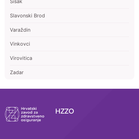
Sisak
Slavonski Brod
Varaždin
Vinkovci
Virovitica
Zadar
HZZO
Podnožje