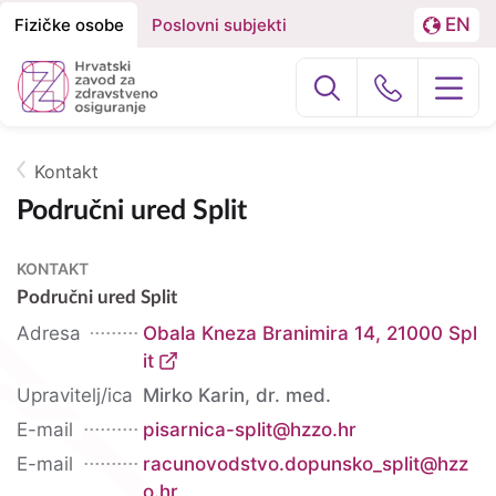
EN
Fizičke osobe
Poslovni subjekti
Izbornik
Podjela
LA
na
Građani
Poslovni subj
Fizičke
osobe
Kontakt
O nama
i
Breadcrumb
Područni ured
Split
Poslovne
Zdravstvena zaštita
KONTAKT
subjekte
Zdravstvena zaštita u inozemstvu
Područni ured Split
Adresa
Obala Kneza Branimira 14, 21000 Spl
e-Zdravstveno
it
Upravitelj/ica
Mirko Karin, dr. med.
Projekti
E-mail
pisarnica-split@hzzo.hr
E-mail
racunovodstvo.dopunsko_split@hzz
o.hr