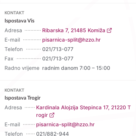
KONTAKT
Ispostava Vis
Adresa
Ribarska 7, 21485 Komiža
E-mail
pisarnica-split@hzzo.hr
Telefon
021/713-077
Fax
021/713-077
Radno vrijeme
radnim danom 7:00 – 15:00
KONTAKT
Ispostava Trogir
Adresa
Kardinala Alojzija Stepinca 17, 21220 T
rogir
E-mail
pisarnica-split@hzzo.hr
Telefon
021/882-944