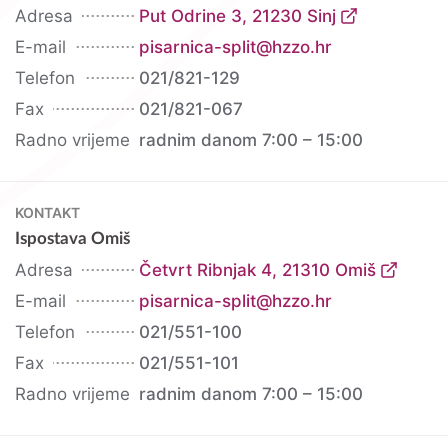
Adresa
Put Odrine 3, 21230 Sinj
E-mail
pisarnica-split@hzzo.hr
Telefon
021/821-129
Fax
021/821-067
Radno vrijeme
radnim danom 7:00 – 15:00
KONTAKT
Ispostava Omiš
Adresa
Četvrt Ribnjak 4, 21310 Omiš
E-mail
pisarnica-split@hzzo.hr
Telefon
021/551-100
Fax
021/551-101
Radno vrijeme
radnim danom 7:00 – 15:00