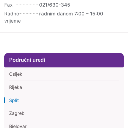
Fax
021/630-345
Radno
radnim danom 7:00 – 15:00
vrijeme
Područni uredi
Pretraga
Bočna traka
Osijek
Rijeka
Split
Zagreb
Bjelovar