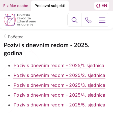
EN
Fizičke osobe
Poslovni subjekti
Izbornik
Podjela
LA
na
Poslovni subj
Građani
Fizičke
osobe
Početna
O nama
Breadcrumb
i
Pozivi s dnevnim redom - 2025.
godina
Poslovne
HZZO za partnere
subjekte
Poziv s dnevnim redom - 2025/1. sjednica
Zdravstvena zaštita
Poziv s dnevnim redom - 2025/2. sjednica
Zdravstvena zaštita u inozemstvu
Poziv s dnevnim redom - 2025/3. sjednica
e-Zdravstveno
Poziv s dnevnim redom - 2025/4. sjednica
Poziv s dnevnim redom - 2025/5. sjednica
Projekti