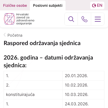
EN
Fizičke osobe
Poslovni subjekti
Izbornik
Podjela
LA
na
Poslovni subj
Građani
Fizičke
osobe
Početna
O nama
Breadcrumb
i
Raspored održavanja sjednica
Poslovne
HZZO za partnere
2026. godina – datumi održavanja
subjekte
Zdravstvena zaštita
sjednica:
1.
20.01.2026.
Zdravstvena zaštita u inozemstvu
2.
10.02.2026.
e-Zdravstveno
konstituirajuća
10.03.2026.
Projekti
1.
24.03.2026.