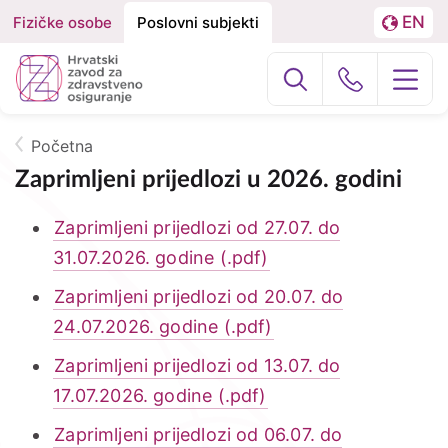
EN
Fizičke osobe
Poslovni subjekti
Izbornik
Podjela
LA
na
Poslovni subj
Građani
Fizičke
osobe
Početna
O nama
Breadcrumb
i
Zaprimljeni prijedlozi u 2026. godini
Poslovne
HZZO za partnere
Zaprimljeni prijedlozi od 27.07. do
subjekte
31.07.2026. godine (.pdf)
Zdravstvena zaštita
Zaprimljeni prijedlozi od 20.07. do
Zdravstvena zaštita u inozemstvu
24.07.2026. godine (.pdf)
Zaprimljeni prijedlozi od 13.07. do
e-Zdravstveno
17.07.2026. godine (.pdf)
Projekti
Zaprimljeni prijedlozi od 06.07. do