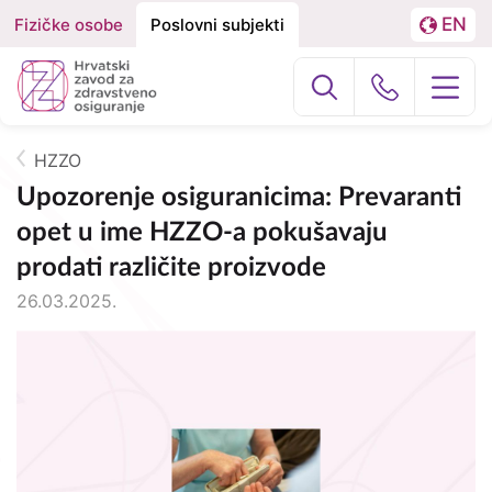
EN
Fizičke osobe
Poslovni subjekti
Izbornik
Podjela
LA
na
Poslovni subj
Građani
Fizičke
osobe
HZZO
O nama
Breadcrumb
i
Upozorenje osiguranicima: Prevaranti
opet u ime HZZO-a pokušavaju
Poslovne
HZZO za partnere
prodati različite proizvode
subjekte
Zdravstvena zaštita
26.03.2025.
Zdravstvena zaštita u inozemstvu
e-Zdravstveno
Projekti