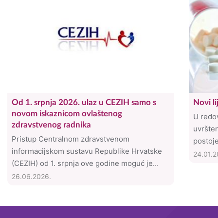
Od 1. srpnja 2026. ulaz u CEZIH samo s
Novi 
novom iskaznicom ovlaštenog
U redov
zdravstvenog radnika
uvršte
Pristup Centralnom zdravstvenom
postoje
informacijskom sustavu Republike Hrvatske
Osnovnu
24.01.2
(CEZIH) od 1. srpnja ove godine moguć je
(volane
isključivo putem novih iskaznica ovlaštenog
26.06.2026.
obitelj
zdravstvenog radnika. Hrvatski zavod za
(cefide
zdravstveno osiguranje (HZZO) obavijestio je
(teben
sve zdravstvene ustanove i zdravstvene