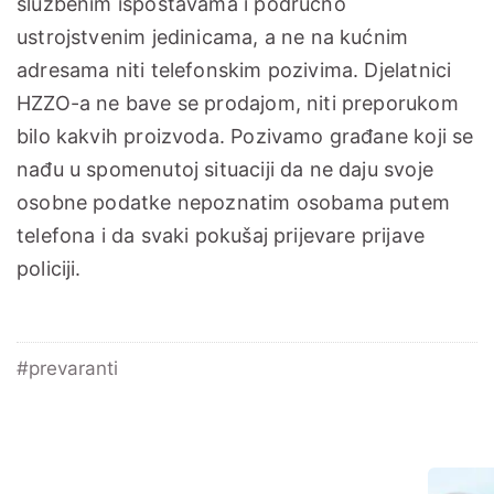
službenim ispostavama i područno
ustrojstvenim jedinicama, a ne na kućnim
adresama niti telefonskim pozivima. Djelatnici
HZZO-a ne bave se prodajom, niti preporukom
bilo kakvih proizvoda. Pozivamo građane koji se
nađu u spomenutoj situaciji da ne daju svoje
osobne podatke nepoznatim osobama putem
telefona i da svaki pokušaj prijevare prijave
policiji.
#prevaranti
Tagovi
Pretraga
Bočna traka