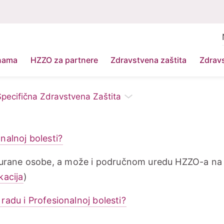
nama
HZZO za partnere
Zdravstvena zaštita
Zdravs
Specifična Zdravstvena Zaštita
onalnoj bolesti?
igurane osobe, a može i područnom uredu HZZO-a na
okacija
)
 radu i Profesionalnoj bolesti?