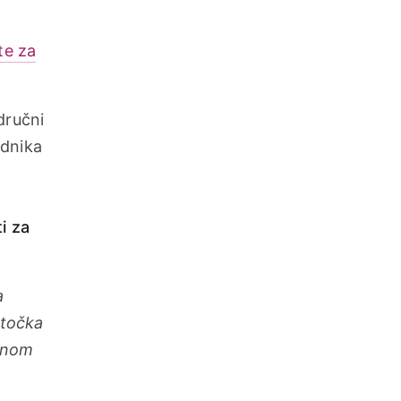
te za
dručni
ednika
i za
a
(točka
ežnom