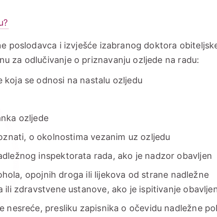
u?
ne poslodavca i izvješće izabranog doktora obiteljsk
u za odlučivanje o priznavanju ozljede na radu:
 koja se odnosi na nastalu ozljedu
anka ozljede
poznati, o okolnostima vezanim uz ozljedu
adležnog inspektorata rada, ako je nadzor obavljen
kohola, opojnih droga ili lijekova od strane nadležne
 ili zdravstvene ustanove, ako je ispitivanje obavlje
e nesreće, presliku zapisnika o očevidu nadležne pol