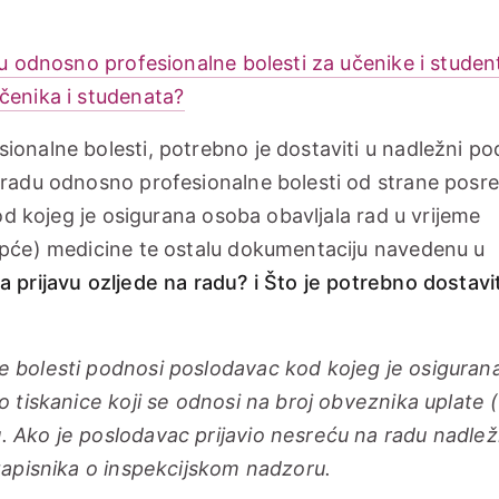
du odnosno profesionalne bolesti za učenike i studen
čenika i studenata?
ionalne bolesti, potrebno je dostaviti u nadležni po
a radu odnosno profesionalne bolesti od strane posr
kod kojeg je osigurana osoba obavljala rad u vrijeme
(opće) medicine te ostalu dokumentaciju navedenu u
a prijavu ozljede na radu? i Što je potrebno dostavit
e bolesti podnosi poslodavac kod kojeg je osiguran
o tiskanice koji se odnosi na broj obveznika uplate 
. Ako je poslodavac prijavio nesreću na radu nadl
 zapisnika o inspekcijskom nadzoru.