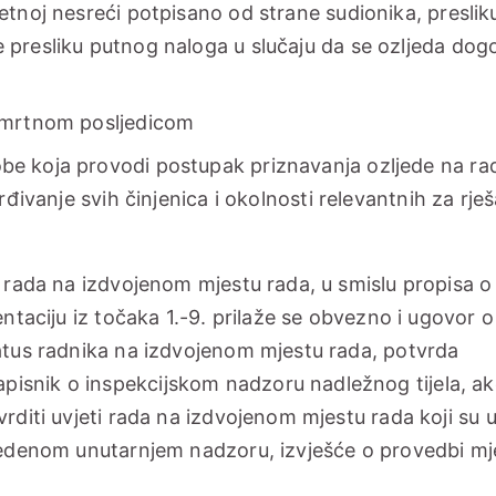
etnoj nesreći potpisano od strane sudionika, preslik
 presliku putnog naloga u slučaju da se ozljeda dogo
 smrtnom posljedicom
be koja provodi postupak priznavanja ozljede na ra
rđivanje svih činjenica i okolnosti relevantnih za rje
s rada na izdvojenom mjestu rada, u smislu propisa o 
entaciju iz točaka 1.-9. prilaže se obvezno i ugovor o
tatus radnika na izdvojenom mjestu rada, potvrda
isnik o inspekcijskom nadzoru nadležnog tijela, ak
vrditi uvjeti rada na izdvojenom mjestu rada koji su 
ovedenom unutarnjem nadzoru, izvješće o provedbi mj