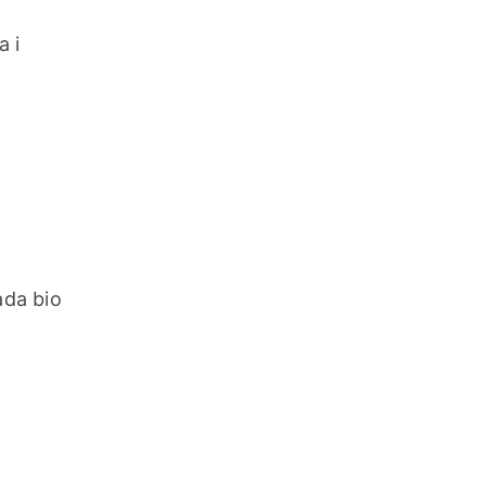
a i
ada bio