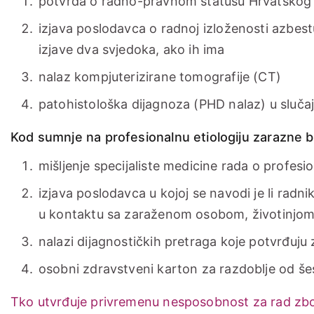
potvrda o radno-pravnom statusu Hrvatskog 
izjava poslodavca o radnoj izloženosti azbestu
izjave dva svjedoka, ako ih ima
nalaz kompjuterizirane tomografije (CT)
patohistološka dijagnoza (PHD nalaz) u slučaj
Kod sumnje na profesionalnu etiologiju zarazne b
mišljenje specijaliste medicine rada o profesio
izjava poslodavca u kojoj se navodi je li radnik
u kontaktu sa zaraženom osobom, životinjom 
nalazi dijagnostičkih pretraga koje potvrđuju
osobni zdravstveni karton za razdoblje od šest
Tko utvrđuje privremenu nesposobnost za rad zbog