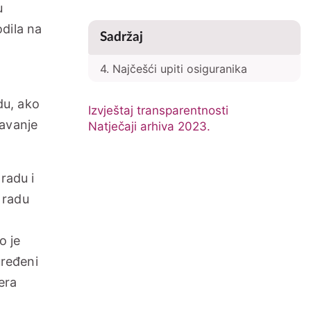
u
dila na
Sadržaj
4. Najčešći upiti osiguranika
du, ako
Izvještaj transparentnosti
šavanje
Natječaji arhiva 2023.
Static
page
menus
radu i
 radu
o je
uređeni
era