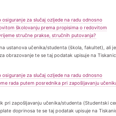
 osiguranje za slučaj ozljede na radu odnosno
edovitom školovanju prema propisima o redovitom
vrijeme stručne prakse, stručnih putovanja?
a ustanova učenika/studenta (škola, fakultet), ali je
a obrazovanje te se taj podatak upisuje na Tiskanic
 osiguranje za slučaj ozljede na radu odnosno
jeme rada putem posrednika pri zapošljavanju učenika
ik pri zapošljavanju učenika/studenta (Studentski ce
 uplate doprinosa te se taj podatak upisuje na Tiskani