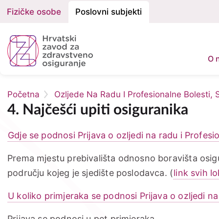
Fizičke osobe
Poslovni subjekti
Podjela
na
Fizičke
O 
osobe
i
Početna
Ozljede Na Radu I Profesionalne Bolesti, 
Poslovne
Breadcrumb
4. Najčešći upiti osiguranika
subjekte
Gdje se podnosi Prijava o ozljedi na radu i Profesi
Prema mjestu prebivališta odnosno boravišta os
području kojeg je sjedište poslodavca. (
link svih l
U koliko primjeraka se podnosi Prijava o ozljedi na
Prijava se podnosi u pet primjeraka.