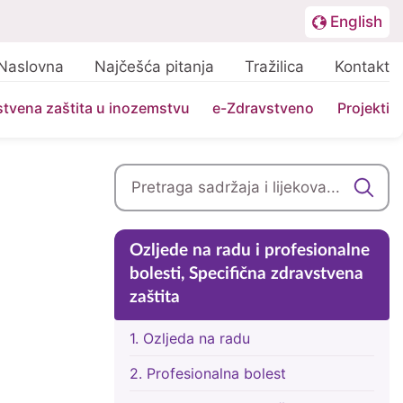
English
Nadnavigacija
Lang
Naslovna
Najčešća pitanja
Tražilica
Kontakt
G
tvena zaštita u inozemstvu
e-Zdravstveno
Projekti
Pretraga
Bočna traka
Ozljede na radu i profesionalne
bolesti, Specifična zdravstvena
zaštita
1. Ozljeda na radu
2. Profesionalna bolest