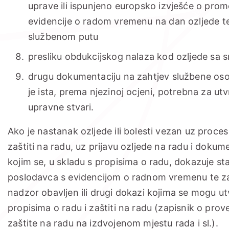
uprave ili ispunjeno europsko izvješće o prom
evidencije o radom vremenu na dan ozljede te
službenom putu
presliku obdukcijskog nalaza kod ozljede sa
drugu dokumentaciju na zahtjev službene oso
je ista, prema njezinoj ocjeni, potrebna za utv
upravne stvari.
Ako je nastanak ozljede ili bolesti vezan uz proce
zaštiti na radu, uz prijavu ozljede na radu i dokum
kojim se, u skladu s propisima o radu, dokazuje s
poslodavca s evidencijom o radnom vremenu te zap
nadzor obavljen ili drugi dokazi kojima se mogu ut
propisima o radu i zaštiti na radu (zapisnik o pr
zaštite na radu na izdvojenom mjestu rada i sl.).