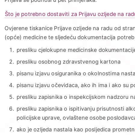
Što je potrebno dostaviti za Prijavu ozljede na rad
Ovjerene tiskanice Prijave ozljede na radu od stra
(opće) medicine te sljedeću dokumentacija potrebn
presliku cjelokupne medicinske dokumentacije
presliku osobnog zdravstvenog kartona
pisanu izjavu osiguranika o okolnostima nast
pisanu izjavu očevidaca, ako ih ima i ako su 
presliku zapisnika o inspekcijskom nadzoru n
presliku zapisnika o ispitivanju prisutnosti al
policijske uprave, ovlaštene osobe poslodavca
ako je ozljeda nastala kao posljedica prometn