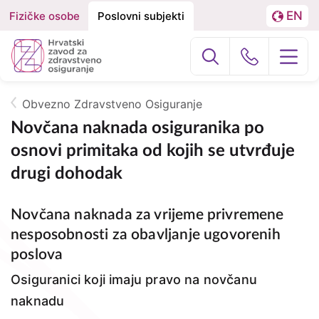
EN
Fizičke osobe
Poslovni subjekti
Izbornik
Podjela
LA
na
Poslovni subj
Građani
Fizičke
osobe
Obvezno Zdravstveno Osiguranje
O nama
Breadcrumb
i
Novčana naknada osiguranika po
osnovi primitaka od kojih se utvrđuje
Poslovne
HZZO za partnere
drugi dohodak
subjekte
Zdravstvena zaštita
Novčana naknada za vrijeme privremene
Zdravstvena zaštita u inozemstvu
nesposobnosti za obavljanje ugovorenih
poslova
e-Zdravstveno
Osiguranici koji imaju pravo na novčanu
naknadu
Projekti