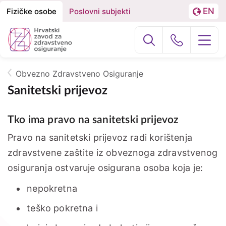
EN
Fizičke osobe
Poslovni subjekti
Izbornik
Podjela
LA
na
Građani
Poslovni subj
Fizičke
osobe
Obvezno Zdravstveno Osiguranje
O nama
Breadcrumb
i
Sanitetski prijevoz
Poslovne
Zdravstvena zaštita
Tko ima pravo na sanitetski prijevoz
subjekte
Zdravstvena zaštita u inozemstvu
Pravo na sanitetski prijevoz radi korištenja
zdravstvene zaštite iz obveznoga zdravstvenog
e-Zdravstveno
osiguranja ostvaruje osigurana osoba koja je:
nepokretna
Projekti
teško pokretna i