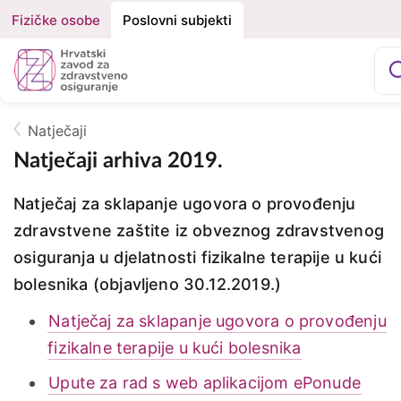
Fizičke osobe
Poslovni subjekti
Izbornik
Podjela
na
Građani
Fizičke
osobe
Natječaji
O nama
Breadcrumb
i
Natječaji arhiva 2019.
Poslovne
HZZO za partnere
Natječaj za sklapanje ugovora o provođenju
subjekte
zdravstvene zaštite iz obveznog zdravstvenog
Zdravstvena zaštita
osiguranja u djelatnosti fizikalne terapije u kući
bolesnika (objavljeno 30.12.2019.)
Zdravstvena zaštita u in
Natječaj za sklapanje ugovora o provođenju
e-Zdravstveno
fizikalne terapije u kući bolesnika
Upute za rad s web aplikacijom ePonude
Projekti